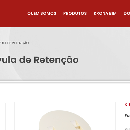
QUEM SOMOS
PRODUTOS
KRONA BIM
DO
VULA DE RETENÇÃO
vula de Retenção
Ki
Fu
Su