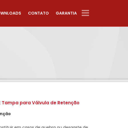
WNLOADS
CONTATO
GARANTIA
t Tampa para Válvula de Retenção
nção
bstituir em casos de quebra ou desgaste de