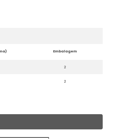
ema)
Embalagem
2
2