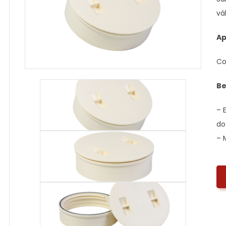
vá
Ap
Co
Be
– 
do
– 