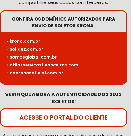
compartilhe seus dados com terceiros.
CONFIRA OS DOMÍNIOS AUTORIZADOS PARA
ENVIO DE BOLETOS KRONA:
• krona.com.br
• soliduz.com.br
• somosglobal.com.br
• atllasservicosfinanceiros.com
• cobranceoficial.com.br
VERIFIQUE AGORA A AUTENTICIDADE DOS SEUS
BOLETOS:
ACESSE O PORTAL DO CLIENTE
A sua segurança é nossa prioridade! Em caso de dúvidas,