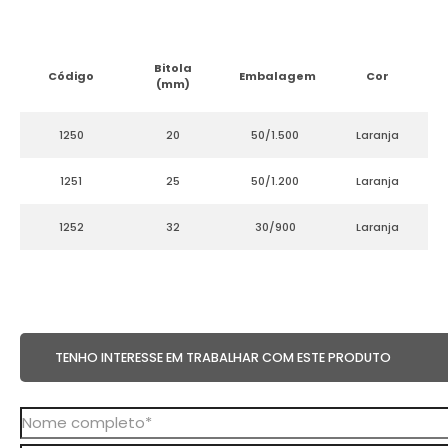
Bitola
Código
Embalagem
Cor
(mm)
1250
20
50/1.500
Laranja
1251
25
50/1.200
Laranja
1252
32
30/900
Laranja
TENHO INTERESSE EM TRABALHAR COM ESTE PRODUTO