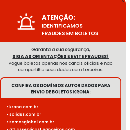
X
ATENÇÃO:
IDENTIFICAMOS
FRAUDES EM BOLETOS
Garanta a sua segurança,
SIGA AS ORIENTAÇÕES E EVITE FRAUDES!
Pague boletos apenas nos canais oficiais e não
compartilhe seus dados com terceiros.
CONFIRA OS DOMÍNIOS AUTORIZADOS PARA
ENVIO DE BOLETOS KRONA:
• krona.com.br
• soliduz.com.br
• somosglobal.com.br
• atllasservicosfinanceiros.com