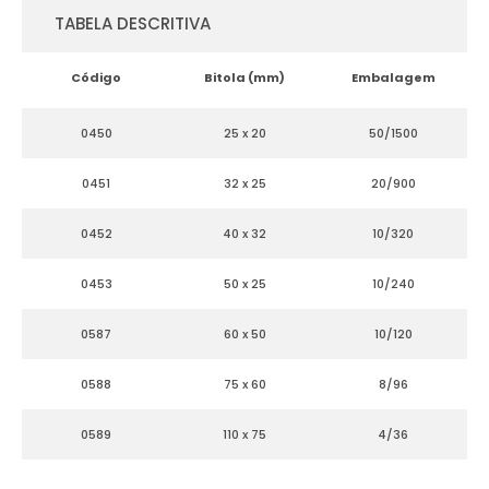
TABELA DESCRITIVA
Código
Bitola (mm)
Embalagem
0450
25 x 20
50/1500
0451
32 x 25
20/900
0452
40 x 32
10/320
0453
50 x 25
10/240
0587
60 x 50
10/120
0588
75 x 60
8/96
0589
110 x 75
4/36