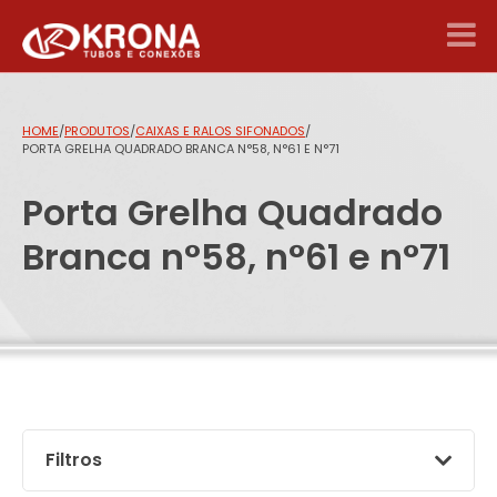
HOME
/
PRODUTOS
/
CAIXAS E RALOS SIFONADOS
/
PORTA GRELHA QUADRADO BRANCA N°58, N°61 E N°71
Porta Grelha Quadrado
Branca n°58, n°61 e n°71
Filtros