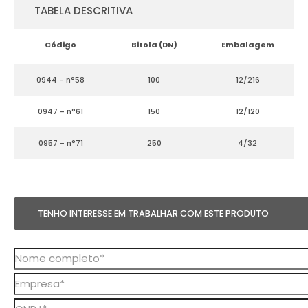
TABELA DESCRITIVA
Código
Bitola (DN)
Embalagem
0944 - n°58
100
12/216
0947 - n°61
150
12/120
0957 - n°71
250
4/32
TENHO INTERESSE EM TRABALHAR COM ESTE PRODUTO