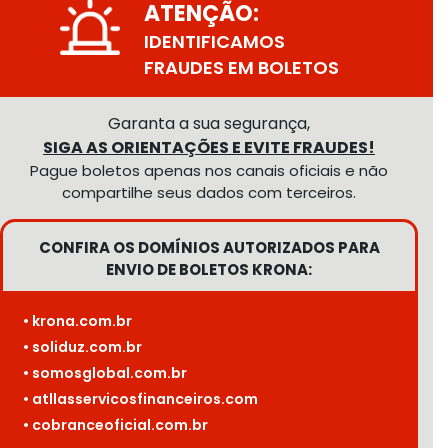
ATENÇÃO:
IDENTIFICAMOS
FRAUDES EM BOLETOS
Garanta a sua segurança,
SIGA AS ORIENTAÇÕES E EVITE FRAUDES!
Pague boletos apenas nos canais oficiais e não
compartilhe seus dados com terceiros.
CONFIRA OS DOMÍNIOS AUTORIZADOS PARA
ENVIO DE BOLETOS KRONA:
• krona.com.br
• soliduz.com.br
• somosglobal.com.br
• atllasservicosfinanceiros.com
• cobranceoficial.com.br