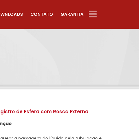
WNLOADS
CONTATO
GARANTIA
gistro de Esfera com Rosca Externa
nção
oquear a passagem do líquido pela tubulação e,