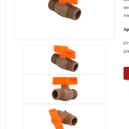
as
tr
Ap
Em
pr