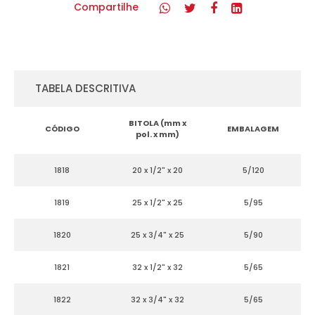
Compartilhe
TABELA DESCRITIVA
BITOLA (mm x
CÓDIGO
EMBALAGEM
pol. x mm)
1818
20 x 1/2" x 20
5/120
1819
25 x 1/2" x 25
5/95
1820
25 x 3/4" x 25
5/90
1821
32 x 1/2" x 32
5/65
1822
32 x 3/4" x 32
5/65