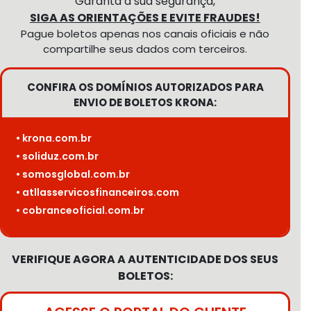
Garanta a sua segurança,
SIGA AS ORIENTAÇÕES E EVITE FRAUDES!
Pague boletos apenas nos canais oficiais e não
compartilhe seus dados com terceiros.
CONFIRA OS DOMÍNIOS AUTORIZADOS PARA
ENVIO DE BOLETOS KRONA:
• krona.com.br
• soliduz.com.br
• somosglobal.com.br
• atllasservicosfinanceiros.com
• cobranceoficial.com.br
VERIFIQUE AGORA A AUTENTICIDADE DOS SEUS
BOLETOS: