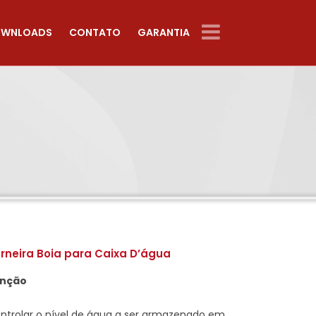
WNLOADS
CONTATO
GARANTIA
rneira Boia para Caixa D’água
nção
ntrolar o nível de água a ser armazenado em