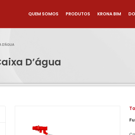
QUEM SOMOS
PRODUTOS
KRONA BIM
DO
A D'ÁGUA
Caixa D’água
To
Fu
Co