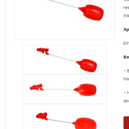
re
tr
Ap
Em
Be
– 
ha
– 
ao