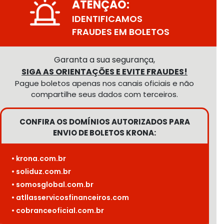
ATENÇÃO:
IDENTIFICAMOS
FRAUDES EM BOLETOS
Garanta a sua segurança,
SIGA AS ORIENTAÇÕES E EVITE FRAUDES!
Pague boletos apenas nos canais oficiais e não
compartilhe seus dados com terceiros.
CONFIRA OS DOMÍNIOS AUTORIZADOS PARA
ENVIO DE BOLETOS KRONA:
• krona.com.br
• soliduz.com.br
• somosglobal.com.br
• atllasservicosfinanceiros.com
• cobranceoficial.com.br