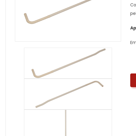
Co
pe
Ap
E