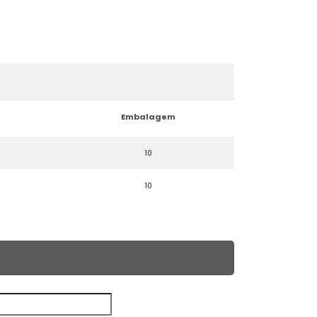
Embalagem
10
10