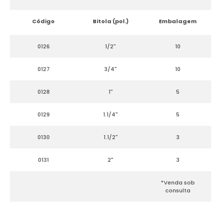
Código
Bitola (pol.)
Embalagem
0126
1/2"
10
0127
3/4"
10
0128
1"
5
0129
1.1/4"
5
0130
1.1/2"
3
0131
2"
3
*Venda sob
consulta