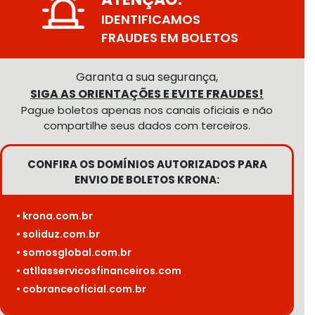
IDENTIFICAMOS
FRAUDES EM BOLETOS
Garanta a sua segurança,
SIGA AS ORIENTAÇÕES E EVITE FRAUDES!
Pague boletos apenas nos canais oficiais e não
compartilhe seus dados com terceiros.
CONFIRA OS DOMÍNIOS AUTORIZADOS PARA
ENVIO DE BOLETOS KRONA:
• krona.com.br
• soliduz.com.br
• somosglobal.com.br
• atllasservicosfinanceiros.com
• cobranceoficial.com.br