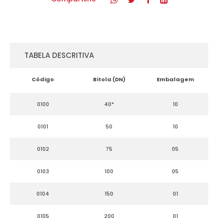
TABELA DESCRITIVA
Código
Bitola (DN)
Embalagem
0100
40*
10
0101
50
10
0102
75
05
0103
100
05
0104
150
01
0105
200
01