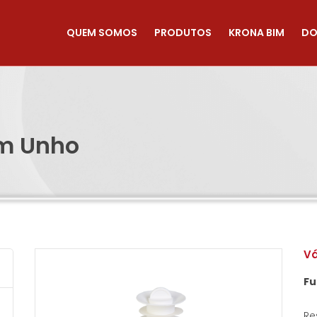
QUEM SOMOS
PRODUTOS
KRONA BIM
DO
om Unho
Vá
Fu
Re