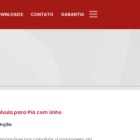
WNLOADS
CONTATO
GARANTIA
lvula para Pia com Unho
nção
sponsável por canalizar a passagem da