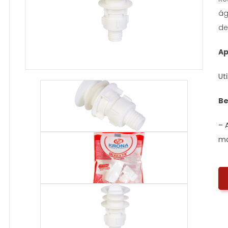
ág
de
Ap
Ut
Be
– 
ma