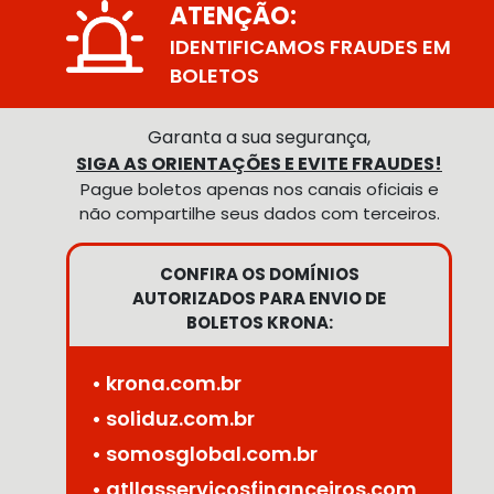
ATENÇÃO:
IDENTIFICAMOS FRAUDES EM
BOLETOS
Garanta a sua segurança,
SIGA AS ORIENTAÇÕES E EVITE FRAUDES!
Pague boletos apenas nos canais oficiais e
não compartilhe seus dados com terceiros.
CONFIRA OS DOMÍNIOS
AUTORIZADOS PARA ENVIO DE
BOLETOS KRONA:
• krona.com.br
• soliduz.com.br
• somosglobal.com.br
• atllasservicosfinanceiros.com