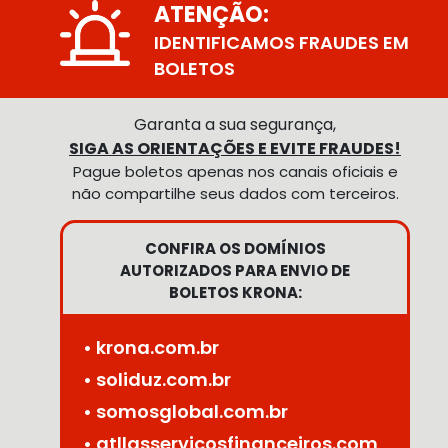
ATENÇÃO:
IDENTIFICAMOS FRAUDES EM
BOLETOS
Garanta a sua segurança,
SIGA AS ORIENTAÇÕES E EVITE FRAUDES!
Pague boletos apenas nos canais oficiais e
não compartilhe seus dados com terceiros.
CONFIRA OS DOMÍNIOS
AUTORIZADOS PARA ENVIO DE
BOLETOS KRONA:
• krona.com.br
• soliduz.com.br
• somosglobal.com.br
• atllasservicosfinanceiros.com