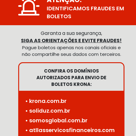
IDENTIFICAMOS FRAUDES EM
BOLETOS
Garanta a sua segurança,
SIGA AS ORIENTAÇÕES E EVITE FRAUDES!
Pague boletos apenas nos canais oficiais e
não compartilhe seus dados com terceiros.
CONFIRA OS DOMÍNIOS
AUTORIZADOS PARA ENVIO DE
BOLETOS KRONA:
• krona.com.br
• soliduz.com.br
• somosglobal.com.br
• atllasservicosfinanceiros.com