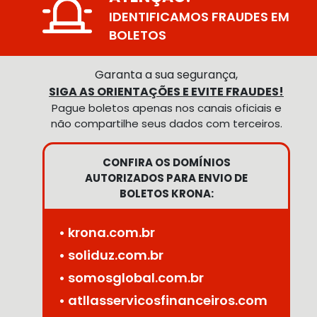
IDENTIFICAMOS FRAUDES EM
BOLETOS
Garanta a sua segurança,
SIGA AS ORIENTAÇÕES E EVITE FRAUDES!
Pague boletos apenas nos canais oficiais e
não compartilhe seus dados com terceiros.
CONFIRA OS DOMÍNIOS
AUTORIZADOS PARA ENVIO DE
BOLETOS KRONA:
• krona.com.br
• soliduz.com.br
• somosglobal.com.br
• atllasservicosfinanceiros.com