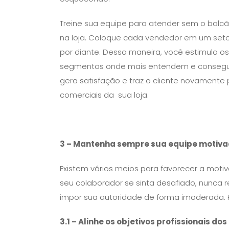
Treine sua equipe para atender sem o balcão
na loja. Coloque cada vendedor em um setor:
por diante. Dessa maneira, você estimula o
segmentos onde mais entendem e consegue
gera satisfação e traz o cliente novamente 
comerciais da sua loja.
3
– Mantenha sempre sua equipe motiv
Existem vários meios para favorecer a mot
seu colaborador se sinta desafiado, nunca 
impor sua autoridade de forma imoderada. P
3.1
– Alinhe os objetivos profissionais d