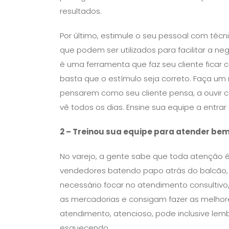
resultados.
Por último, estimule o seu pessoal com té
que podem ser utilizados para facilitar a n
é uma ferramenta que faz seu cliente ficar c
basta que o estímulo seja correto. Faça u
pensarem como seu cliente pensa, a ouvir co
vê todos os dias. Ensine sua equipe a entrar
2 – Treinou sua equipe para atender be
No varejo, a gente sabe que toda atenção é 
vendedores batendo papo atrás do balcão, e
necessário focar no atendimento consulti
as mercadorias e consigam fazer as melh
atendimento, atencioso, pode inclusive lemb
esquecendo.