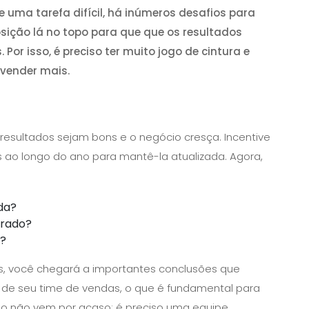
uma tarefa difícil, há inúmeros desafios para
ição lá no topo para que que os resultados
or isso, é preciso ter muito jogo de cintura e
 vender mais.
resultados sejam bons e o negócio cresça. Incentive
 ao longo do ano para mantê-la atualizada. Agora,
da?
erado?
a?
os, você chegará a importantes conclusões que
de seu time de vendas, o que é fundamental para
sso não vem por acaso: é preciso uma equipe