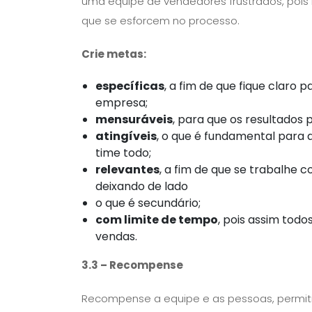
uma equipe de vendedores frustrados, pois n
que se esforcem no processo.
Crie metas:
específicas
, a fim de que fique claro
empresa;
mensuráveis
, para que os resultados
atingíveis
, o que é fundamental para a
time todo;
relevantes
, a fim de que se trabalhe c
deixando de lado
o que é secundário;
com limite de tempo
, pois assim todo
vendas.
3.3 – Recompense
Recompense a equipe e as pessoas, permiti