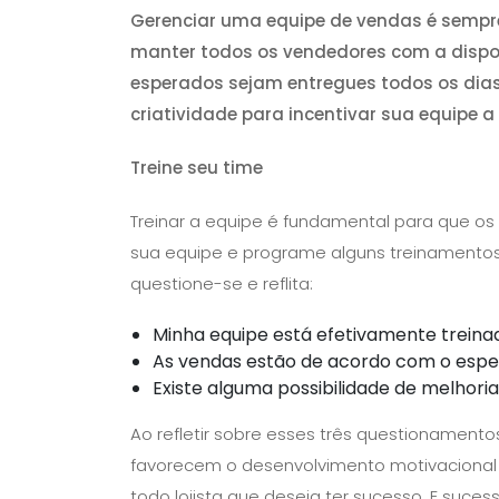
Gerenciar uma equipe de vendas é sempre 
manter todos os vendedores com a dispos
esperados sejam entregues todos os dias. P
criatividade para incentivar sua equipe a
Treine seu time
Treinar a equipe é fundamental para que os 
sua equipe e programe alguns treinamentos
questione-se e reflita:
Minha equipe está efetivamente treina
As vendas estão de acordo com o esp
Existe alguma possibilidade de melhori
Ao refletir sobre esses três questionament
favorecem o desenvolvimento motivacional 
todo lojista que deseja ter sucesso. E suce