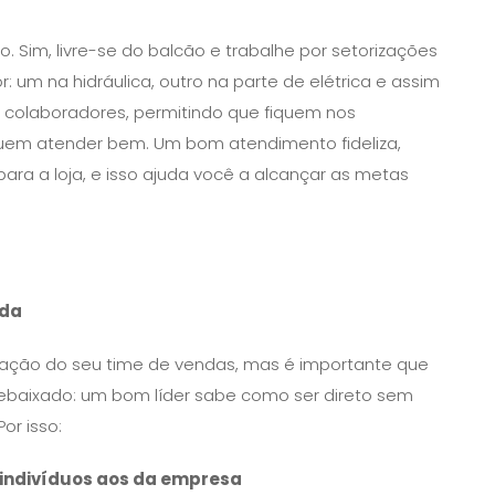
. Sim, livre-se do balcão e trabalhe por setorizações
 um na hidráulica, outro na parte de elétrica e assim
s colaboradores, permitindo que fiquem nos
m atender bem. Um bom atendimento fideliza,
para a loja, e isso ajuda você a alcançar as metas
ada
ivação do seu time de vendas, mas é importante que
rebaixado: um bom líder sabe como ser direto sem
or isso:
os indivíduos aos da empresa