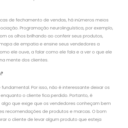
cnicas de fechamento de vendas, há inúmeros meios
egociação. Programação neurolinguística, por exemplo,
om os olhos brilhando ao conferir seus produtos,
m mapa de empatia e ensine seus vendedores a
mo ele ouve, a falar como ele fala e a ver o que ele
 na mente dos clientes.
m?
fundamental. Por isso, não é interessante deixar os
nquanto o cliente fica perdido. Portanto, é
vo, algo que exige que os vendedores conheçam bem
ores recomendações de produtos e marcas. O bom
rar o cliente de levar algum produto que esteja