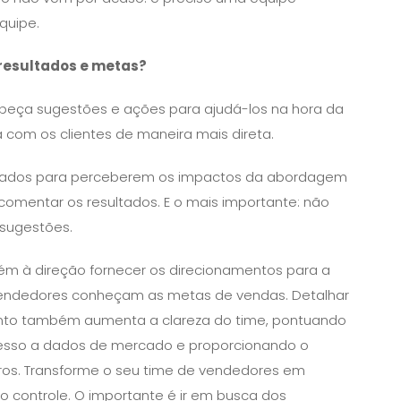
quipe.
 resultados e metas?
peça sugestões e ações para ajudá-los na hora da
a com os clientes de maneira mais direta.
inados para perceberem os impactos da abordagem
 comentar os resultados. E o mais importante: não
 sugestões.
m à direção fornecer os direcionamentos para a
 vendedores conheçam as metas de vendas. Detalhar
ento também aumenta a clareza do time, pontuando
cesso a dados de mercado e proporcionando o
ros. Transforme o seu time de vendedores em
 controle. O importante é ir em busca dos