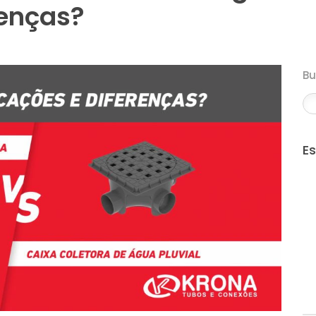
renças?
B
E