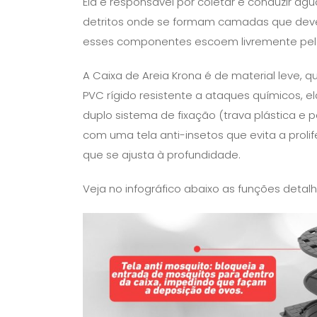
Ela é responsável por coletar e conduzir ág
detritos onde se formam camadas que deve
esses componentes escoem livremente pela
A Caixa de Areia Krona é de material leve, q
PVC rígido resistente a ataques químicos, el
duplo sistema de fixação (trava plástica e 
com uma tela anti-insetos que evita a prol
que se ajusta à profundidade.
Veja no infográfico abaixo as funções detal