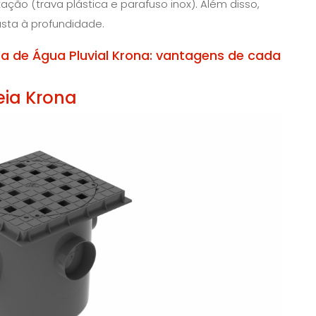
xação (trava plástica e parafuso inox). Além disso,
usta à profundidade.
ra de Água Pluvial Krona: vantagens de cada
eia Krona