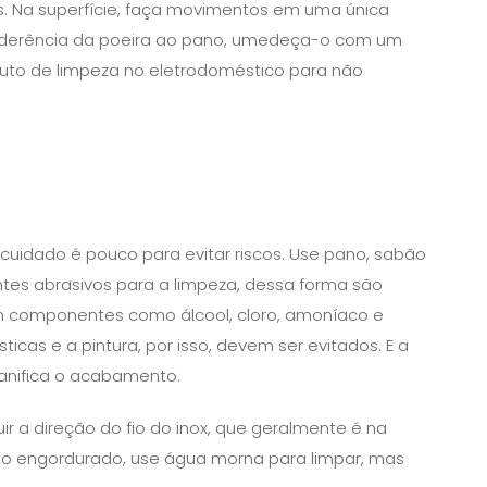
os. Na superfície, faça movimentos em uma única
a aderência da poeira ao pano, umedeça-o com um
duto de limpeza no eletrodoméstico para não
 cuidado é pouco para evitar riscos. Use pano, sabão
es abrasivos para a limpeza, dessa forma são
m componentes como álcool, cloro, amoníaco e
cas e a pintura, por isso, devem ser evitados. E a
danifica o acabamento.
ir a direção do fio do inox, que geralmente é na
ito engordurado, use água morna para limpar, mas