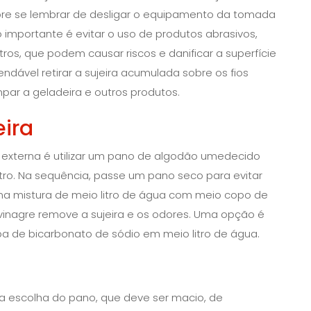
pre se lembrar de desligar o equipamento da tomada
o importante é evitar o uso de produtos abrasivos,
ros, que podem causar riscos e danificar a superfície
dável retirar a sujeira acumulada sobre os fios
mpar a geladeira e outros produtos.
ira
e externa é utilizar um pano de algodão umedecido
o. Na sequência, passe um pano seco para evitar
na mistura de meio litro de água com meio copo de
 vinagre remove a sujeira e os odores. Uma opção é
opa de bicarbonato de sódio em meio litro de água.
 a escolha do pano, que deve ser macio, de