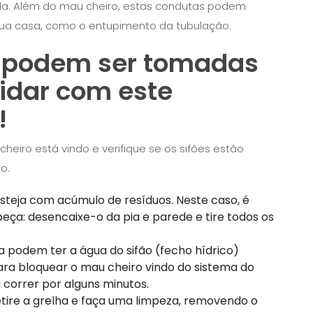
ida. Além do mau cheiro, estas condutas podem
ua casa, como o entupimento da tubulação.
 podem ser tomadas
 lidar com este
!
heiro está vindo e verifique se os sifões estão
o.
 esteja com acúmulo de resíduos. Neste caso, é
ça: desencaixe-o da pia e parede e tire todos os
 podem ter a água do sifão (fecho hídrico)
ra bloquear o mau cheiro vindo do sistema do
 correr por alguns minutos.
retire a grelha e faça uma limpeza, removendo o