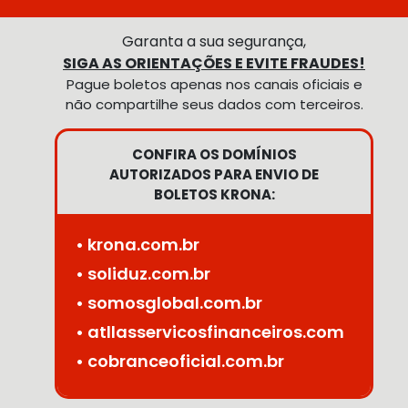
Garanta a sua segurança,
SIGA AS ORIENTAÇÕES E EVITE FRAUDES!
Pague boletos apenas nos canais oficiais e
não compartilhe seus dados com terceiros.
CONFIRA OS DOMÍNIOS
AUTORIZADOS PARA ENVIO DE
BOLETOS KRONA:
• krona.com.br
• soliduz.com.br
• somosglobal.com.br
• atllasservicosfinanceiros.com
• cobranceoficial.com.br