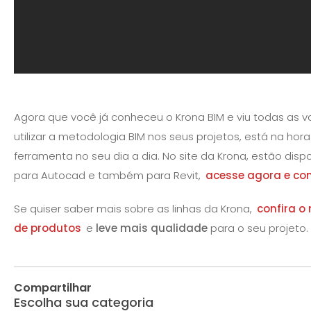
Agora que você já conheceu o Krona BIM e viu todas as 
utilizar a metodologia BIM nos seus projetos, está na hor
ferramenta no seu dia a dia. No site da Krona, estão dispo
para Autocad e também para Revit,
acesse agora e com
Se quiser saber mais sobre as linhas da Krona,
confira o
de produtos
e
leve mais qualidade
para o seu projeto.
Compartilhar
Escolha sua categoria