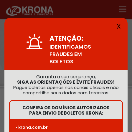
X
HOME
/
PRODUTOS
/
ELÉTRICA: QUADRO DE DISTRIBUIÇÃO
ATENÇÃO:
IDENTIFICAMOS
Elétrica
FRAUDES EM
BOLETOS
Garanta a sua segurança,
Encontre o
SIGA AS ORIENTAÇÕES E EVITE FRAUDES!
produto desejado
Pague boletos apenas nos canais oficiais e não
compartilhe seus dados com terceiros.
CONFIRA OS DOMÍNIOS AUTORIZADOS
PARA ENVIO DE BOLETOS KRONA:
Buscar
• krona.com.br