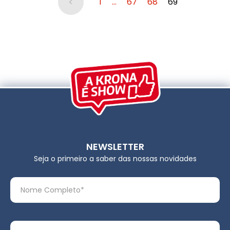
<
1
…
67
68
69
NEWSLETTER
Seja o primeiro a saber das nossas novidades