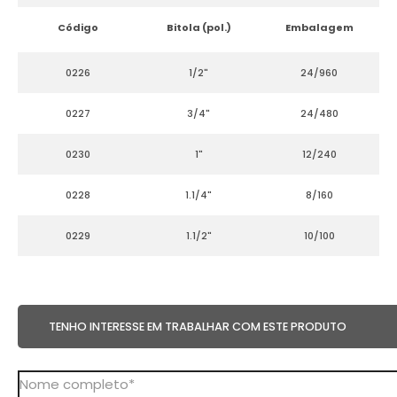
Código
Bitola (pol.)
Embalagem
0226
1/2"
24/960
0227
3/4"
24/480
0230
1"
12/240
0228
1.1/4"
8/160
0229
1.1/2"
10/100
TENHO INTERESSE EM TRABALHAR COM ESTE PRODUTO