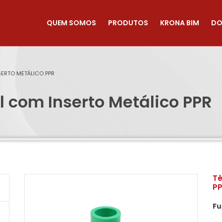
QUEM SOMOS
PRODUTOS
KRONA BIM
DO
NSERTO METÁLICO PPR
l com Inserto Metálico PPR
Tê
P
F