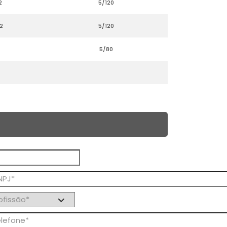
2
5/120
2
5/120
5/80