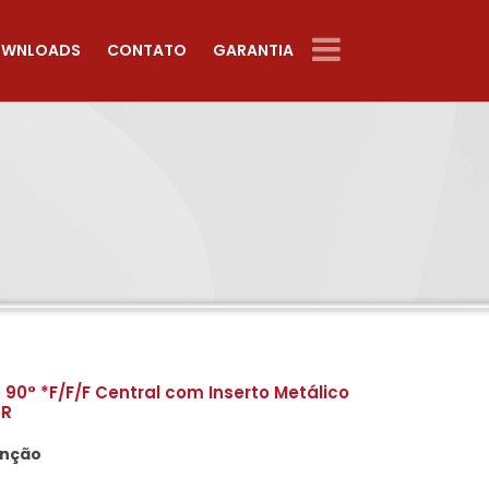
WNLOADS
CONTATO
GARANTIA
 90° *F/F/F Central com Inserto Metálico
PR
unção