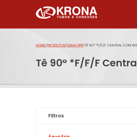
HOME
/
PRODUTOS
/
LINHA PPR
/
TÊ 90° *F/F/F CENTRAL COM I
Tê 90° *F/F/F Centra
Filtros
Água Fria