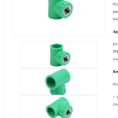
Pr
pe
bo
Ap
Em
PP
co
Be
Pr
– 
co