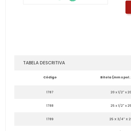
TABELA DESCRITIVA
Código
Bitola (mm x pol.
1787
20 x 1/2" x 2
1788
25 x 1/2" x 2
1789
25 X 3/4" X 2