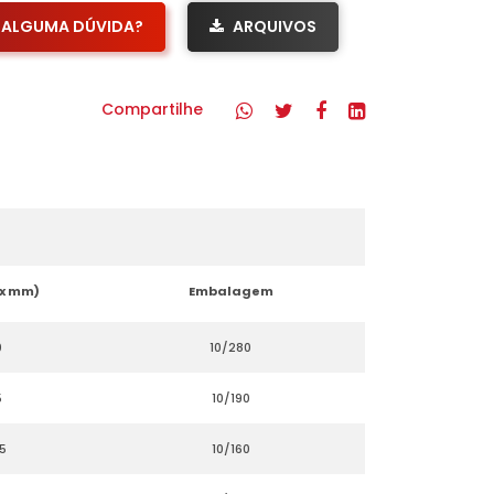
ALGUMA DÚVIDA?
ARQUIVOS
Compartilhe
 x mm)
Embalagem
0
10/280
5
10/190
5
10/160