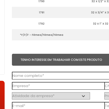
1790
32 X 1/2" X 3
1791
32 X 3/4" X 3
1792
32 X 1" X 32
*F/F/F - Fêmea/Fêmea/Fêmea
TENHO INTERESSE EM TRABALHAR COM ESTE PRODUTO