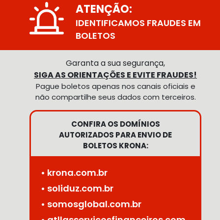
ATENÇÃO:
IDENTIFICAMOS FRAUDES EM
BOLETOS
Garanta a sua segurança,
SIGA AS ORIENTAÇÕES E EVITE FRAUDES!
Pague boletos apenas nos canais oficiais e
não compartilhe seus dados com terceiros.
CONFIRA OS DOMÍNIOS
AUTORIZADOS PARA ENVIO DE
BOLETOS KRONA:
• krona.com.br
• soliduz.com.br
• somosglobal.com.br
• atllasservicosfinanceiros.com