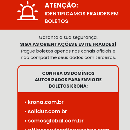
ATENÇÃO:
IDENTIFICAMOS FRAUDES EM
BOLETOS
Garanta a sua segurança,
SIGA AS ORIENTAÇÕES E EVITE FRAUDES!
Pague boletos apenas nos canais oficiais e
não compartilhe seus dados com terceiros.
CONFIRA OS DOMÍNIOS
AUTORIZADOS PARA ENVIO DE
BOLETOS KRONA:
• krona.com.br
• soliduz.com.br
• somosglobal.com.br
• atllasservicosfinanceiros.com