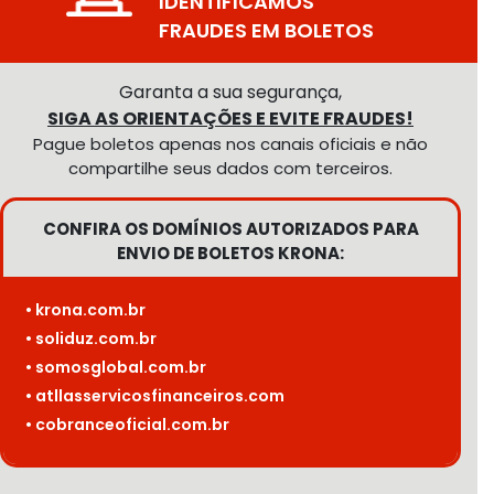
IDENTIFICAMOS
FRAUDES EM BOLETOS
Garanta a sua segurança,
SIGA AS ORIENTAÇÕES E EVITE FRAUDES!
Pague boletos apenas nos canais oficiais e não
compartilhe seus dados com terceiros.
CONFIRA OS DOMÍNIOS AUTORIZADOS PARA
ENVIO DE BOLETOS KRONA:
• krona.com.br
• soliduz.com.br
• somosglobal.com.br
• atllasservicosfinanceiros.com
• cobranceoficial.com.br