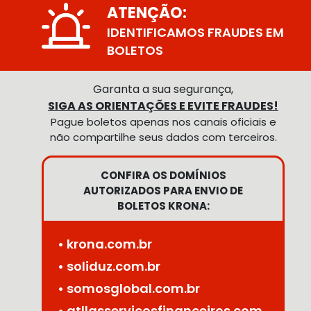
ATENÇÃO:
IDENTIFICAMOS FRAUDES EM
BOLETOS
Garanta a sua segurança,
SIGA AS ORIENTAÇÕES E EVITE FRAUDES!
Pague boletos apenas nos canais oficiais e
não compartilhe seus dados com terceiros.
CONFIRA OS DOMÍNIOS
AUTORIZADOS PARA ENVIO DE
BOLETOS KRONA:
• krona.com.br
• soliduz.com.br
• somosglobal.com.br
• atllasservicosfinanceiros.com