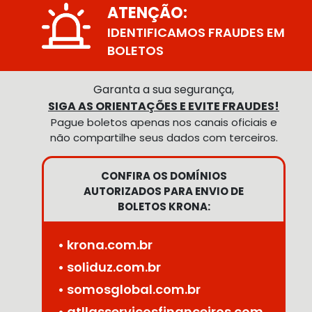
ATENÇÃO:
IDENTIFICAMOS FRAUDES EM
BOLETOS
Garanta a sua segurança,
SIGA AS ORIENTAÇÕES E EVITE FRAUDES!
Pague boletos apenas nos canais oficiais e
não compartilhe seus dados com terceiros.
CONFIRA OS DOMÍNIOS
AUTORIZADOS PARA ENVIO DE
BOLETOS KRONA:
• krona.com.br
• soliduz.com.br
• somosglobal.com.br
• atllasservicosfinanceiros.com