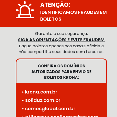
ATENÇÃO:
IDENTIFICAMOS FRAUDES EM
BOLETOS
Garanta a sua segurança,
SIGA AS ORIENTAÇÕES E EVITE FRAUDES!
Pague boletos apenas nos canais oficiais e
não compartilhe seus dados com terceiros.
CONFIRA OS DOMÍNIOS
AUTORIZADOS PARA ENVIO DE
BOLETOS KRONA:
• krona.com.br
• soliduz.com.br
• somosglobal.com.br
• atllasservicosfinanceiros.com