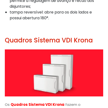
permite a regulagem de avanço e recuo dos
disjuntores;
tampa reversível: abre para os dois lados e
possui abertura 180°.
Quadros Sistema VDI Krona
Os
Quadros Sistema VDI Krona
fazem o