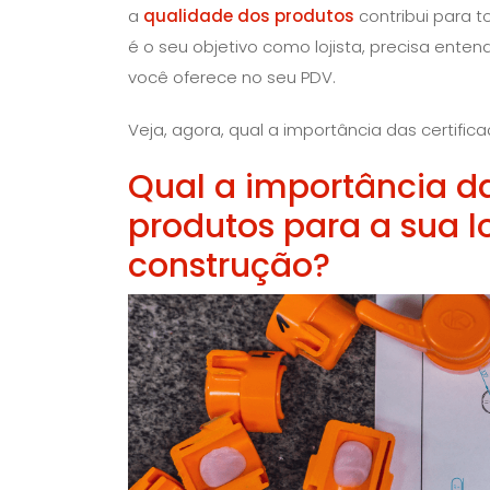
a
qualidade dos produtos
contribui para 
é o seu objetivo como lojista, precisa ente
você oferece no seu PDV.
Veja, agora, qual a importância das certifi
Qual a importância da
produtos para a sua l
construção?