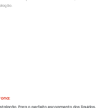
alação.
rona:
nstalação. Para o perfeito escoamento dos líquidos,