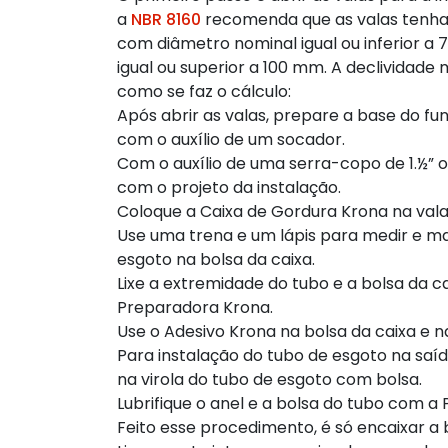
a
NBR 8160
recomenda que as valas tenham
com diâmetro nominal igual ou inferior 
igual ou superior a 100 mm. A declividade
como se faz o cálculo:
Após abrir as valas, prepare a base do 
com o auxílio de um socador.
Com o auxílio de uma serra-copo de 1.½” o
com o projeto da instalação.
Coloque a Caixa de Gordura Krona na vala
Use uma trena e um lápis para medir e ma
esgoto na bolsa da caixa.
Lixe a extremidade do tubo e a bolsa da c
Preparadora Krona.
Use o Adesivo Krona na bolsa da caixa e n
Para instalação do tubo de esgoto na saíd
na virola do tubo de esgoto com bolsa.
Lubrifique o anel e a bolsa do tubo com a 
Feito esse procedimento, é só encaixar a 