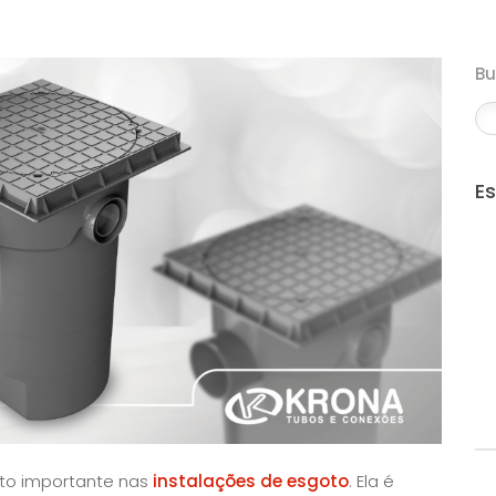
B
E
ito importante nas
instalações de esgoto
. Ela é