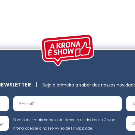
NEWSLETTER
|
Seja o primeiro a saber das nossas novidad
Para saber mais sobre o tratamento de dados no Grupo
Krona, acesse o nosso
Aviso de Privacidade
.