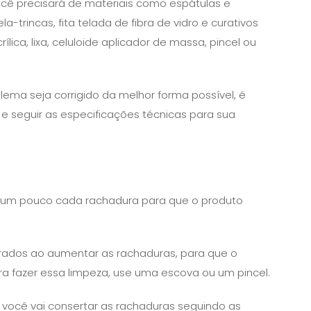
você precisará de materiais como espátulas e
trincas, fita telada de fibra de vidro e curativos
ílica, lixa, celuloide aplicador de massa, pincel ou
blema seja corrigido da melhor forma possível, é
 e seguir as especificações técnicas para sua
 um pouco cada rachadura para que o produto
 gerados ao aumentar as rachaduras, para que o
ra fazer essa limpeza, use uma escova ou um pincel.
 você vai consertar as rachaduras seguindo as