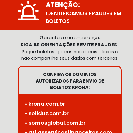
ATENÇÃO:
IDENTIFICAMOS FRAUDES EM
BOLETOS
Garanta a sua segurança,
SIGA AS ORIENTAÇÕES E EVITE FRAUDES!
Pague boletos apenas nos canais oficiais e
não compartilhe seus dados com terceiros.
CONFIRA OS DOMÍNIOS
AUTORIZADOS PARA ENVIO DE
BOLETOS KRONA:
• krona.com.br
• soliduz.com.br
• somosglobal.com.br
• atllasservicosfinanceiros.com