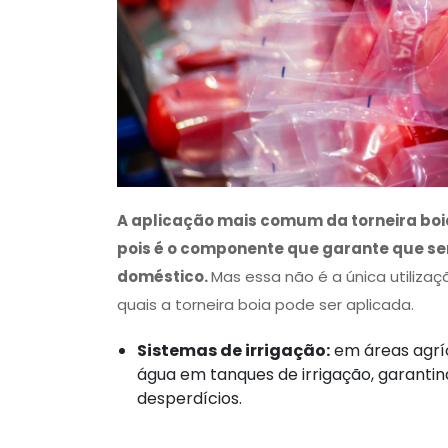
A aplicação mais comum da torneira boi
pois é o componente que garante que s
doméstico.
Mas essa não é a única utiliza
quais a torneira boia pode ser aplicada.
Sistemas de irrigação:
em áreas agríco
água em tanques de irrigação, garanti
desperdícios.