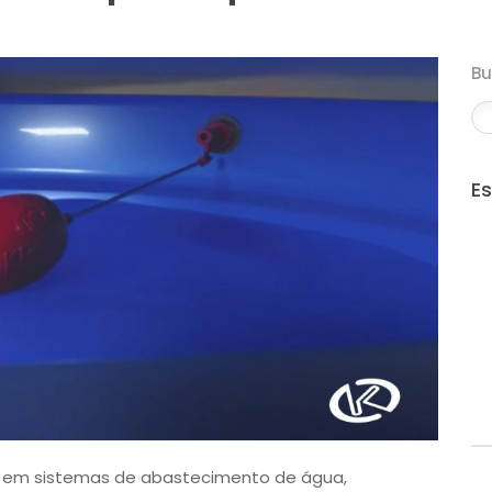
B
E
l em sistemas de abastecimento de água,