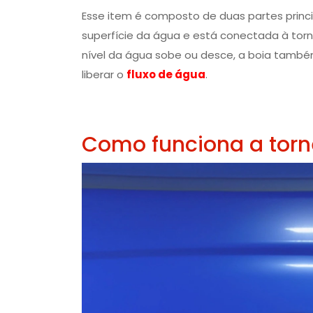
Esse item é composto de duas partes principa
superfície da água e está conectada à tor
nível da água sobe ou desce, a boia també
liberar o
fluxo de água
.
Como funciona a torn