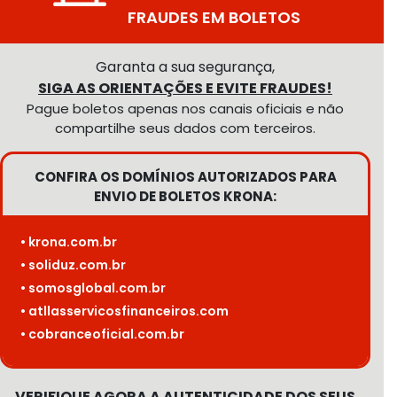
FRAUDES EM BOLETOS
Garanta a sua segurança,
SIGA AS ORIENTAÇÕES E EVITE FRAUDES!
Pague boletos apenas nos canais oficiais e não
compartilhe seus dados com terceiros.
CONFIRA OS DOMÍNIOS AUTORIZADOS PARA
ENVIO DE BOLETOS KRONA:
• krona.com.br
• soliduz.com.br
• somosglobal.com.br
• atllasservicosfinanceiros.com
• cobranceoficial.com.br
VERIFIQUE AGORA A AUTENTICIDADE DOS SEUS