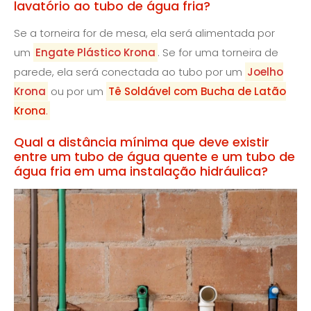
lavatório ao tubo de água fria?
Se a torneira for de mesa, ela será alimentada por
um
Engate Plástico Krona
. Se for uma torneira de
parede, ela será conectada ao tubo por um
Joelho
Krona
ou por um
Tê Soldável com Bucha de Latão
Krona
.
Qual a distância mínima que deve existir
entre um tubo de água quente e um tubo de
água fria em uma instalação hidráulica?