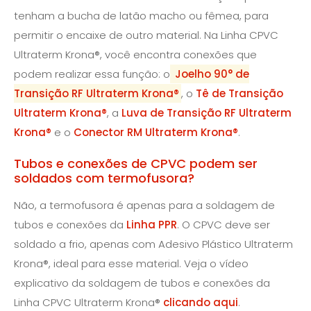
tenham a bucha de latão macho ou fêmea, para
permitir o encaixe de outro material. Na Linha CPVC
Ultraterm Krona®, você encontra conexões que
podem realizar essa função: o
Joelho 90° de
Transição RF Ultraterm Krona®
, o
Tê de Transição
Ultraterm Krona®
, a
Luva de Transição RF Ultraterm
Krona®
e o
Conector RM Ultraterm Krona®
.
Tubos e conexões de CPVC podem ser
soldados com termofusora?
Não, a termofusora é apenas para a soldagem de
tubos e conexões da
Linha PPR
. O CPVC deve ser
soldado a frio, apenas com Adesivo Plástico Ultraterm
Krona®, ideal para esse material. Veja o vídeo
explicativo da soldagem de tubos e conexões da
Linha CPVC Ultraterm Krona®
clicando aqui
.