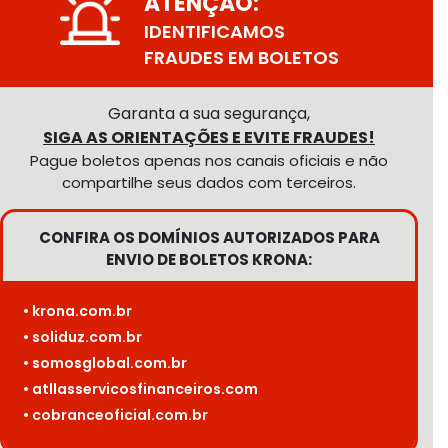
ATENÇÃO:
IDENTIFICAMOS
FRAUDES EM BOLETOS
Garanta a sua segurança,
SIGA AS ORIENTAÇÕES E EVITE FRAUDES!
Pague boletos apenas nos canais oficiais e não
compartilhe seus dados com terceiros.
CONFIRA OS DOMÍNIOS AUTORIZADOS PARA
ENVIO DE BOLETOS KRONA:
• krona.com.br
• soliduz.com.br
• somosglobal.com.br
• atllasservicosfinanceiros.com
• cobranceoficial.com.br