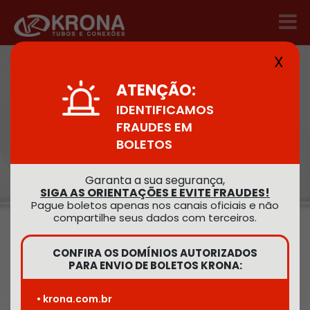
X
HOME
/
PRODUTOS
/
ESGOTO
ATENÇÃO:
IDENTIFICAMOS
Esgoto
FRAUDES EM
BOLETOS
Garanta a sua segurança,
Encontre o
SIGA AS ORIENTAÇÕES E EVITE FRAUDES!
produto desejado
Pague boletos apenas nos canais oficiais e não
compartilhe seus dados com terceiros.
CONFIRA OS DOMÍNIOS AUTORIZADOS
PARA ENVIO DE BOLETOS KRONA:
Buscar
• krona.com.br