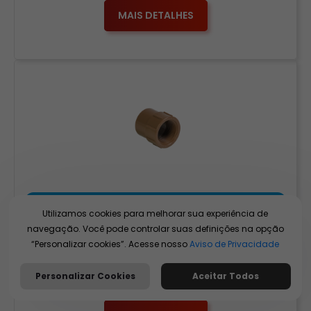
MAIS DETALHES
Água Fria
Utilizamos cookies para melhorar sua experiência de
navegação. Você pode controlar suas definições na opção
Luva Soldável e com Rosca (LR)
“Personalizar cookies”. Acesse nosso
Aviso de Privacidade
Função Efetuar a emenda entre tubos e a transição
da junta soldável para a junta roscável. Aplicação
Personalizar Cookies
Aceitar Todos
Em instalações com tubos e conexões […]