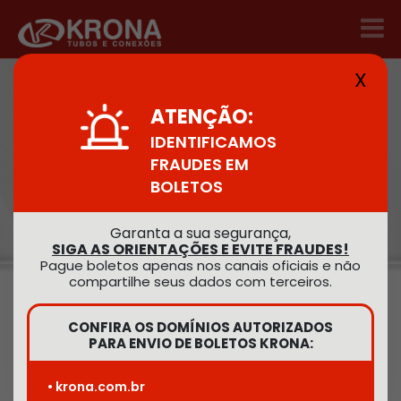
X
HOME
/
PRODUTOS
/
ÁGUA FRIA
ATENÇÃO:
IDENTIFICAMOS
Água Fria
FRAUDES EM
BOLETOS
Garanta a sua segurança,
Encontre o
SIGA AS ORIENTAÇÕES E EVITE FRAUDES!
produto desejado
Pague boletos apenas nos canais oficiais e não
compartilhe seus dados com terceiros.
CONFIRA OS DOMÍNIOS AUTORIZADOS
PARA ENVIO DE BOLETOS KRONA:
Buscar
• krona.com.br