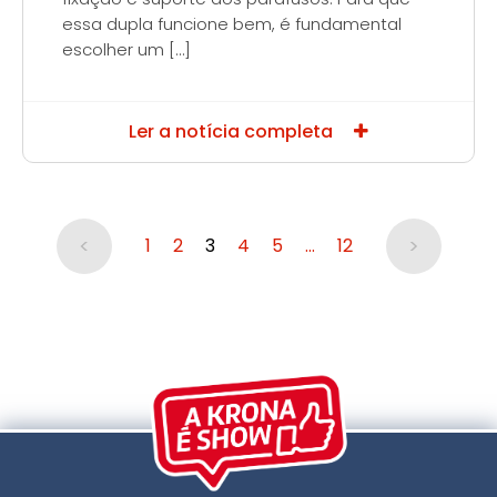
essa dupla funcione bem, é fundamental
escolher um […]
Ler a notícia completa
<
>
1
2
3
4
5
…
12