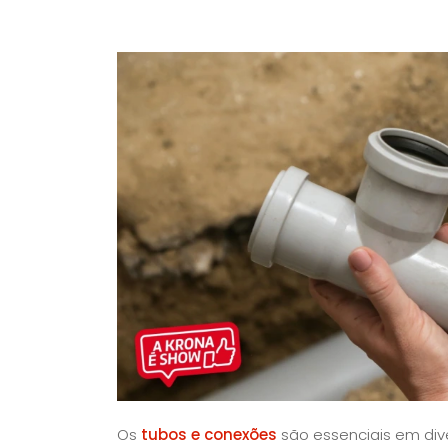
Os
tubos e conexões
são essenciais em diver