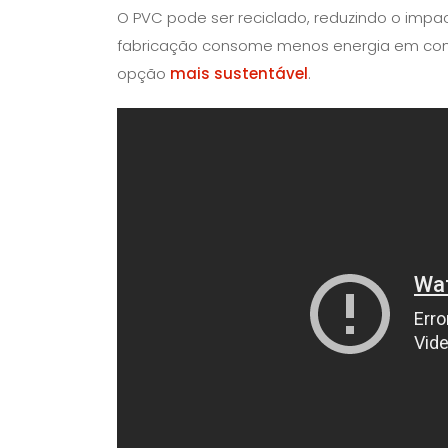
O PVC pode ser reciclado, reduzindo o impa
fabricação consome menos energia em com
opção
mais sustentável
.