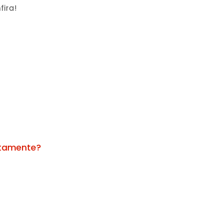
fira!
etamente?