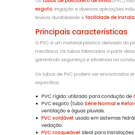
Os
tubos de policloreto de vinila
(PVC) são 
esgoto
, irrigação e diversas aplicações indu
leveza, durabilidade e
facilidade de instal
Principais características
O PVC é um material plástico derivado do pe
mecânica. Os tubos fabricados a partir desse
garantindo segurança e eficiência na condu
Os tubos de PVC podem ser encontrados em
específica.
PVC rígido: utilizado para condução de
PVC esgoto (tubo
Série Normal
e
Refor
ventilação e águas pluviais.
PVC soldável
: usado em sistemas hidrá
vedação.
PVC rosqueável
: ideal para instalaçõ