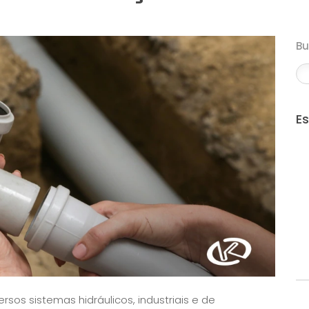
B
E
sos sistemas hidráulicos, industriais e de